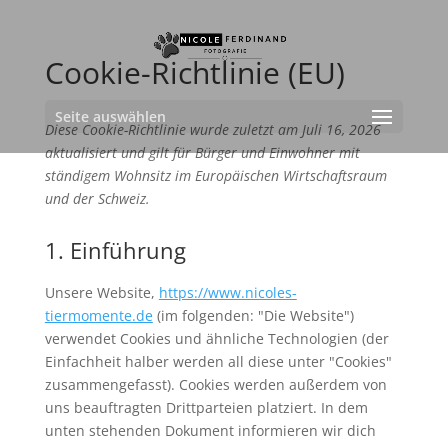
Cookie-Richtlinie (EU)
Seite auswählen
Diese Cookie-Richtlinie wurde zuletzt am Juli 16, 2026
aktualisiert und gilt für Bürger und Einwohner mit
ständigem Wohnsitz im Europäischen Wirtschaftsraum
und der Schweiz.
1. Einführung
Unsere Website,
https://www.nicoles-
tiermomente.de
(im folgenden: "Die Website")
verwendet Cookies und ähnliche Technologien (der
Einfachheit halber werden all diese unter "Cookies"
zusammengefasst). Cookies werden außerdem von
uns beauftragten Drittparteien platziert. In dem
unten stehenden Dokument informieren wir dich