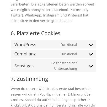
verarbeiten. Die abgerufenen Daten werden so weit
wie möglich anonymisiert. Facebook, X (Formerly
Twitter), WhatsApp, Instagram und Pinterest hat
seine Sitze in den Vereinigten Staaten.
6. Platzierte Cookies
WordPress
Funktional
Consent
to
Complianz
Funktional
Consent
service
to
Gegenstand der
wordpress
Sonstiges
service
Consent
Untersuchung
complianz
to
7. Zustimmung
service
sonstiges
Wenn du unsere Website das erste Mal besuchst,
zeigen wir dir ein Pop-Up mit einer Erklärung über
Cookies. Sobald du auf "Einstellungen speichern"
klickst, gibst du uns dein Einverständnis, alle von dir