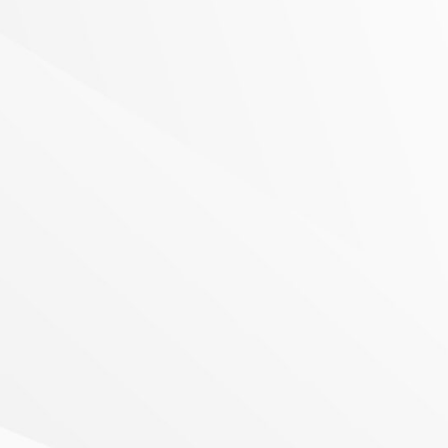
01726145254
kontakt@nicoles-tiermomente.de